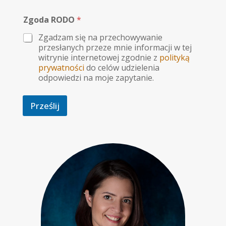
d
o
Zgoda RODO
*
m
Zgadzam się na przechowywanie
o
ś
przesłanych przeze mnie informacji w tej
c
witrynie internetowej zgodnie z
polityką
i
prywatności
do celów udzielenia
odpowiedzi na moje zapytanie.
Prześlij