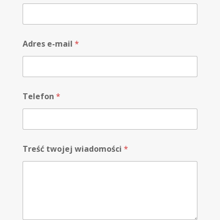
Adres e-mail
*
n
Telefon
*
a
z
w
i
s
k
Treść twojej wiadomości
*
o
R
O
D
O
w
i
a