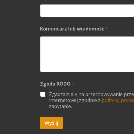
Komentarz lub wiadomość
*
e
Zgoda RODO
*
-
m
Zgadzam się na przechowywanie przesł
a
internetowej zgodnie z
polityką pryw
i
zapytanie.
l
A
d
Wyślij
r
e