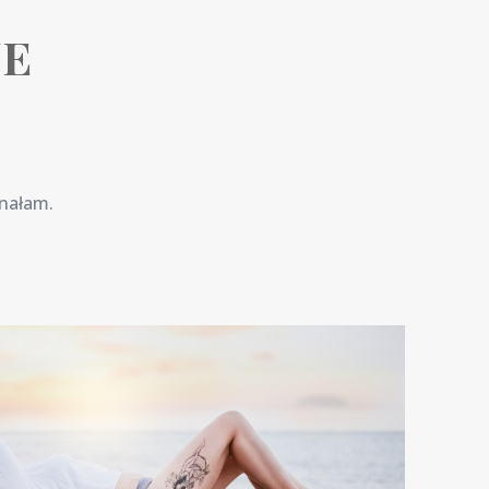
JE
onałam.