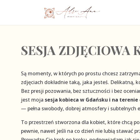
SESJA ZDJĘCIOWA 
Są momenty, w których po prostu chcesz zatrzyma
zdjęciach dokładnie taką, jaka jesteś. Delikatną, k
Bez presji pozowania, bez sztuczności i bez ocenia
jest moja
sesja kobieca w Gdańsku i na terenie
— pełna swobody, dobrej atmosfery i subtelnych e
To przestrzeń stworzona dla kobiet, które chcą poc
pewnie, nawet jeśli na co dzień nie lubią stawać 
Prowadzę Cię krok po kroku, podpowiadam jak się 