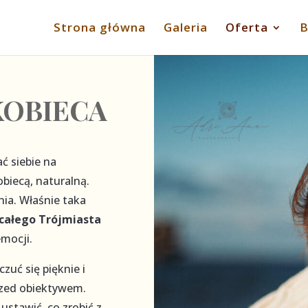
Strona główna
Galeria
Oferta
B
KOBIECA
ć siebie na
obiecą, naturalną.
nia. Właśnie taka
 całego Trójmiasta
mocji.
zuć się pięknie i
przed obiektywem.
ustawić, co zrobić z