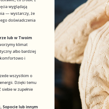
jęcia wyglądają
nia — wystarczy, że
dnego doświadczenia
erze lub w Twoim
tworzymy klimat
tyczny albo bardziej
ę komfortowo i
przede wszystkim o
energii. Dzięki temu
 siebie w zupełnie
, Sopocie lub innym