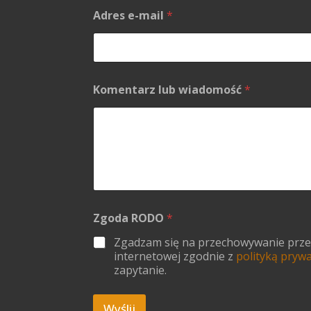
Adres e-mail
*
l
Komentarz lub wiadomość
*
u
b
*
Z
g
o
d
a
Zgoda RODO
*
Zgadzam się na przechowywanie przesł
internetowej zgodnie z
polityką pryw
zapytanie.
Wyślij