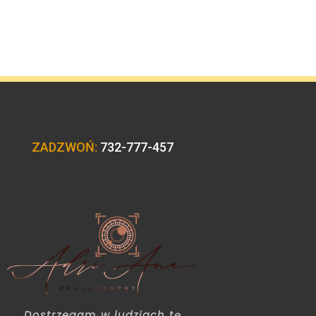
ZADZWOŃ:
732-777-457
Dostrzegam w ludziach tę