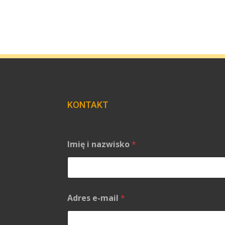
KONTAKT
*
Imię i nazwisko
*
e
-
m
a
i
l
Adres e-mail
*
K
o
m