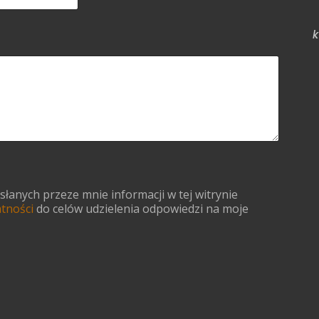
k
anych przeze mnie informacji w tej witrynie
atności
do celów udzielenia odpowiedzi na moje