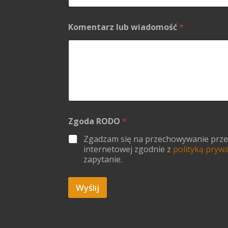
e
n
t
Komentarz lub wiadomość
*
a
r
z
Zgoda RODO
*
Zgadzam się na przechowywanie przesł
internetowej zgodnie z
polityką pryw
zapytanie.
Wyślij