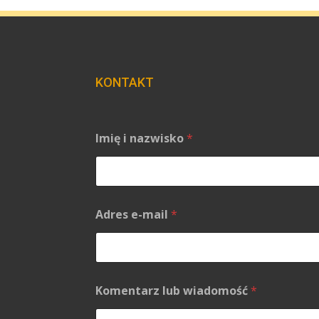
KONTAKT
Z
Imię i nazwisko
*
g
o
d
a
*
I
Adres e-mail
*
m
i
ę
Komentarz lub wiadomość
*