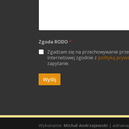
Zgoda RODO
*
Zgadzam się na przechowywanie przesł
internetowej zgodnie z
polityką pryw
zapytanie.
Wyślij
Wykonanie:
Michał Andrzejewski
| adriana