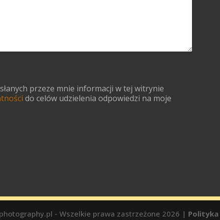
anych przeze mnie informacji w tej witrynie
atności
do celów udzielenia odpowiedzi na moje
photography.pl - Wszelkie prawa zastrzeżone 2026 |
Polityka