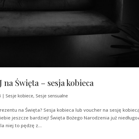
 na Święta – sesja kobieca
4
|
Sesje kobiece
,
Sesje sensualne
ezentu na Święta? Sesja kobieca lub voucher na sesję kobiec
ebie jeszcze bardziej! Święta Bożego Narodzenia już niedługo
a niej to pędzę z...