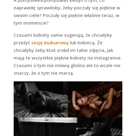
A pomyślałeś/pomyślałaś kiedyś o tym, co
naprawdę sprawiłoby, żeby poczuły się pięknie w
swoim ciele? Poczuły się piękne właśnie teraz, w
tym momencie?
Czasami kobiety same sugerują, że chciałyby
przeżyć
sesję buduarową
lub kobiecą. Że
chciałyby żeby ktoś zrobił im takie zdjęcia, jak
mają te wszystkie piękne kobiety na instagramie.
Czasami o tym nie mówią głośno ale to wcale nie
znaczy, że o tym nie marzą.